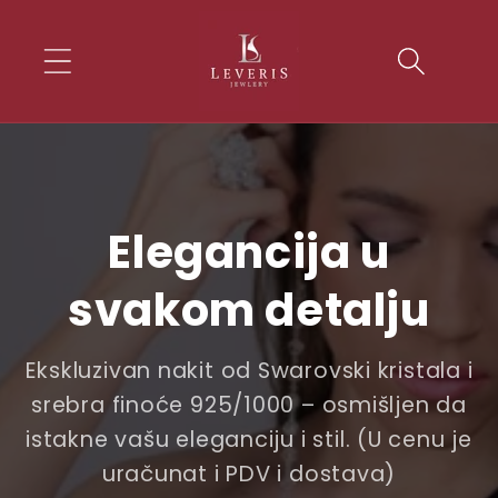
Skip to
conten
t
Elegancija u
svakom detalju
Ekskluzivan nakit od Swarovski kristala i
srebra finoće 925/1000 – osmišljen da
istakne vašu eleganciju i stil. (U cenu je
uračunat i PDV i dostava)