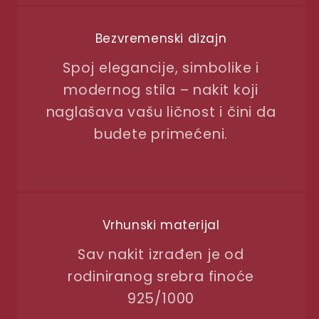
Bezvremenski dizajn
Spoj elegancije, simbolike i
modernog stila – nakit koji
naglašava vašu ličnost i čini da
budete primećeni.
Vrhunski materijal
Sav nakit izrađen je od
rodiniranog srebra finoće
925/1000