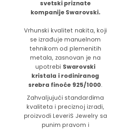
svetski priznate
kompanije Swarovski.
Vrhunski kvalitet nakita, koji
se izrađuje manuelnom
tehnikom od plemenitih
metala, zasnovan je na
upotrebi
Swarovski
kristala i rodiniranog
srebra finoće 925/1000
.
Zahvaljujući standardima
kvaliteta i preciznoj izradi,
proizvodi LeveriS Jewelry sa
punim pravom i