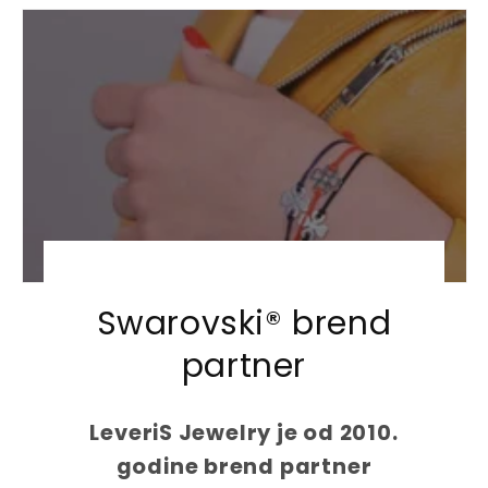
u
u
l
l
a
a
r
r
p
p
r
r
i
i
c
c
e
e
Swarovski® brend
partner
LeveriS Jewelry je od 2010.
godine brend partner