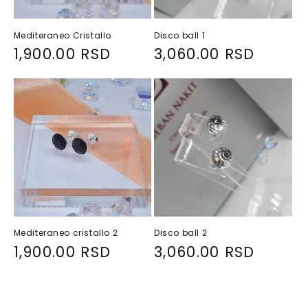
Mediteraneo Cristallo
Disco ball 1
R
1,900.00 RSD
R
3,060.00 RSD
e
e
g
g
u
u
l
l
a
a
r
r
p
p
r
r
i
i
Mediteraneo cristallo 2
Disco ball 2
c
c
R
1,900.00 RSD
R
3,060.00 RSD
e
e
e
e
g
g