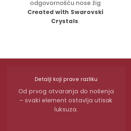
odgovornošću nose žig
Created with
Swarovski
Crystals
.
Detalji koji prave razliku
Od prvog otvaranja do nošenja
– svaki element ostavlja utisak
luksuza.