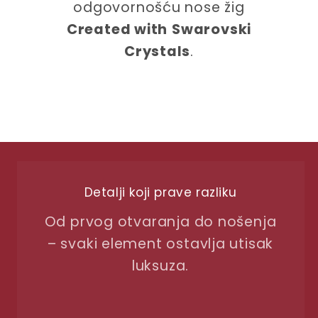
odgovornošću nose žig
Created with
Swarovski
Crystals
.
Detalji koji prave razliku
Od prvog otvaranja do nošenja
– svaki element ostavlja utisak
luksuza.