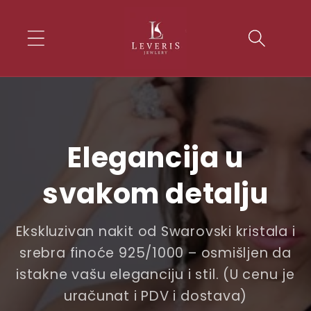
Skip to
conten
t
Elegancija u
svakom detalju
Ekskluzivan nakit od Swarovski kristala i
srebra finoće 925/1000 – osmišljen da
istakne vašu eleganciju i stil. (U cenu je
uračunat i PDV i dostava)