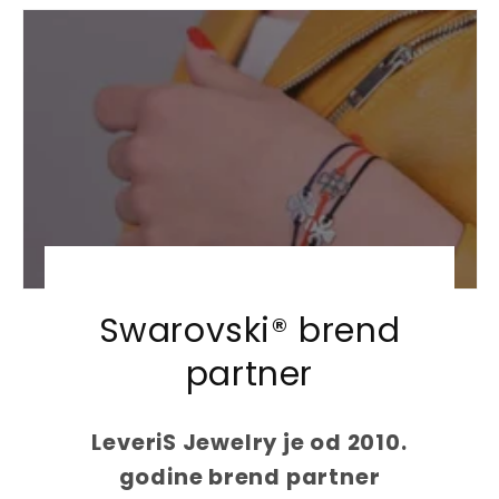
u
u
l
l
a
a
r
r
p
p
r
r
i
i
c
c
e
e
Swarovski® brend
partner
LeveriS Jewelry je od 2010.
godine brend partner