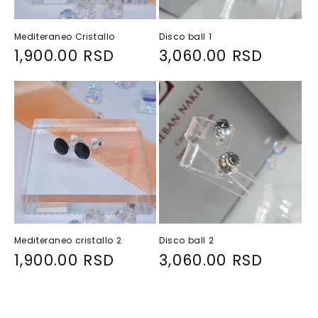
Mediteraneo Cristallo
Disco ball 1
R
1,900.00 RSD
R
3,060.00 RSD
e
e
g
g
u
u
l
l
a
a
r
r
p
p
r
r
i
i
Mediteraneo cristallo 2
Disco ball 2
c
c
R
1,900.00 RSD
R
3,060.00 RSD
e
e
e
e
g
g