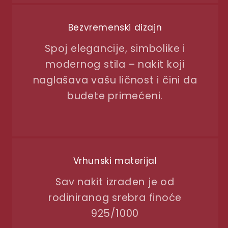
Bezvremenski dizajn
Spoj elegancije, simbolike i
modernog stila – nakit koji
naglašava vašu ličnost i čini da
budete primećeni.
Vrhunski materijal
Sav nakit izrađen je od
rodiniranog srebra finoće
925/1000