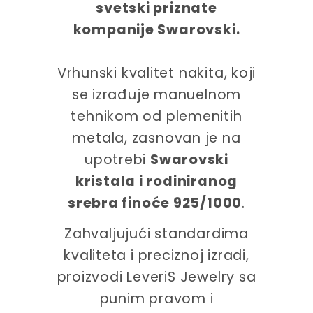
svetski priznate
kompanije Swarovski.
Vrhunski kvalitet nakita, koji
se izrađuje manuelnom
tehnikom od plemenitih
metala, zasnovan je na
upotrebi
Swarovski
kristala i rodiniranog
srebra finoće 925/1000
.
Zahvaljujući standardima
kvaliteta i preciznoj izradi,
proizvodi LeveriS Jewelry sa
punim pravom i