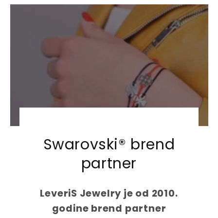
u
u
l
l
a
a
r
r
p
p
r
r
i
i
c
c
e
e
Swarovski® brend
partner
LeveriS Jewelry je od 2010.
godine brend partner