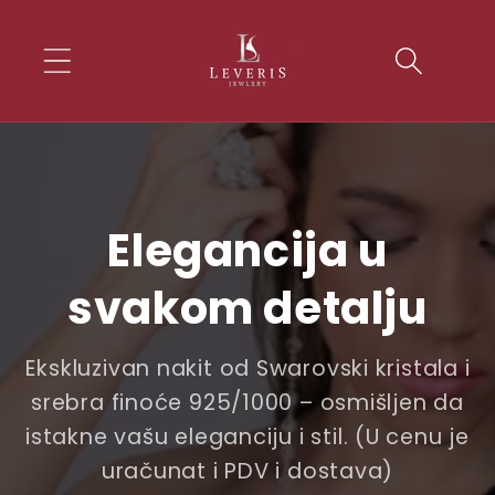
Skip to
conten
t
Elegancija u
svakom detalju
Ekskluzivan nakit od Swarovski kristala i
srebra finoće 925/1000 – osmišljen da
istakne vašu eleganciju i stil. (U cenu je
uračunat i PDV i dostava)