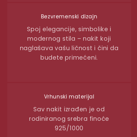
Bezvremenski dizajn
Spoj elegancije, simbolike i
modernog stila – nakit koji
naglašava vašu ličnost i čini da
budete primećeni.
Vrhunski materijal
Sav nakit izrađen je od
rodiniranog srebra finoće
925/1000