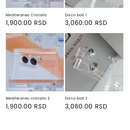
Mediteraneo Cristallo
Disco ball 1
R
1,900.00 RSD
R
3,060.00 RSD
e
e
g
g
u
u
l
l
a
a
r
r
p
p
r
r
i
i
Mediteraneo cristallo 2
Disco ball 2
c
c
R
1,900.00 RSD
R
3,060.00 RSD
e
e
e
e
g
g