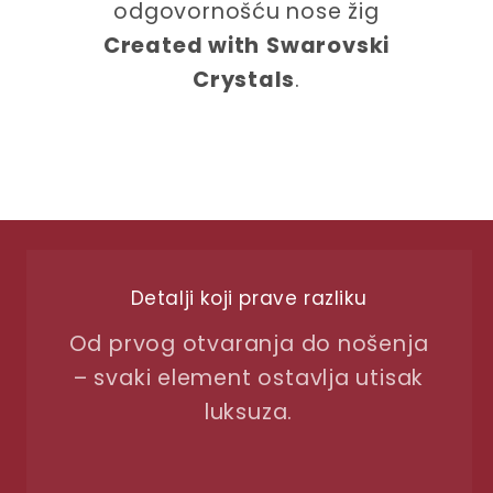
odgovornošću nose žig
Created with
Swarovski
Crystals
.
Detalji koji prave razliku
Od prvog otvaranja do nošenja
– svaki element ostavlja utisak
luksuza.