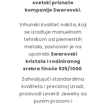
svetski priznate
kompanije Swarovski.
Vrhunski kvalitet nakita, koji
se izrađuje manuelnom
tehnikom od plemenitih
metala, zasnovan je na
upotrebi
Swarovski
kristala i rodiniranog
srebra finoće 925/1000
.
Zahvaljujući standardima
kvaliteta i preciznoj izradi,
proizvodi LeveriS Jewelry sa
punim pravom i