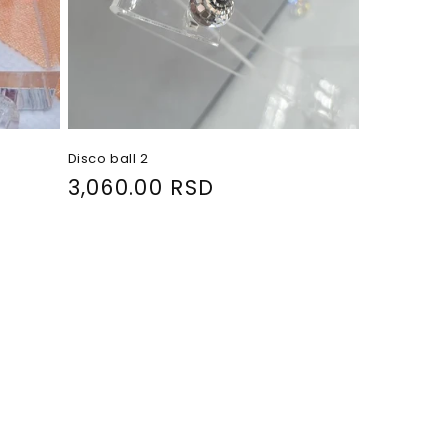
Disco ball 2
R
3,060.00 RSD
e
g
u
l
a
r
p
r
i