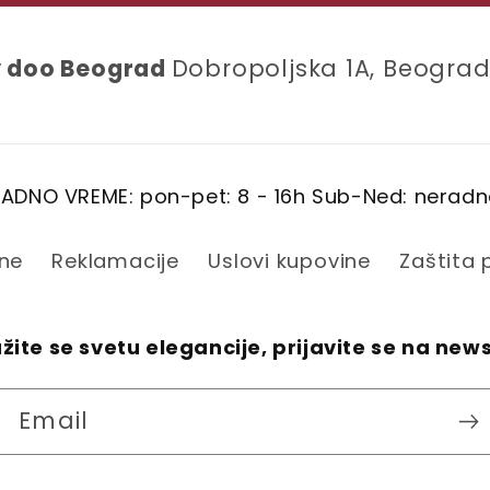
y doo Beograd
Dobropoljska 1A, Beograd
ADNO VREME: pon-pet: 8 - 16h Sub-Ned: nerad
ine
Reklamacije
Uslovi kupovine
Zaštita
žite se svetu elegancije, prijavite se na new
Email