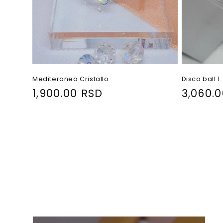
Mediteraneo Cristallo
Disco ball 1
R
1,900.00 RSD
R
3,060.
e
e
g
g
u
u
l
l
a
a
r
r
p
p
r
r
i
i