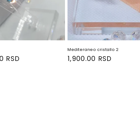
Mediteraneo cristallo 2
00 RSD
R
1,900.00 RSD
e
g
u
l
a
r
p
r
i