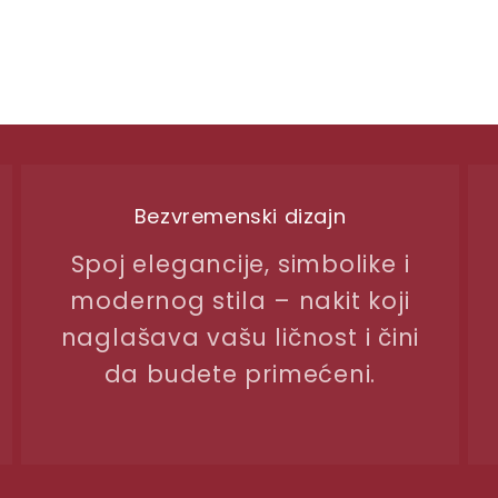
Bezvremenski dizajn
Spoj elegancije, simbolike i
modernog stila – nakit koji
naglašava vašu ličnost i čini
da budete primećeni.