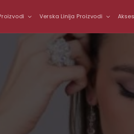
Proizvodi
Verska Linija Proizvodi
Akses