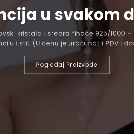
ncija u svakom d
vski kristala i srebra finoće 925/1000 
ciju i stil. (U cenu je uračunat i PDV i d
Pogledaj Proizvode