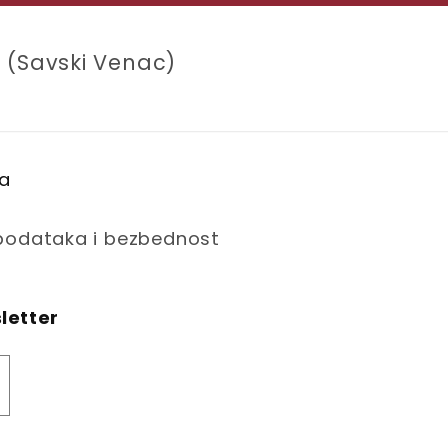
 (Savski Venac)
na
 podataka i bezbednost
sletter