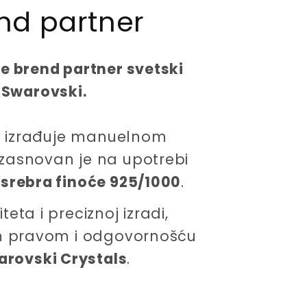
nd partner
c
e
ne brend partner svetski
 Swarovski.
 se izrađuje manuelnom
zasnovan je na upotrebi
 srebra finoće 925/1000
.
eta i preciznoj izradi,
im pravom i odgovornošću
arovski Crystals
.