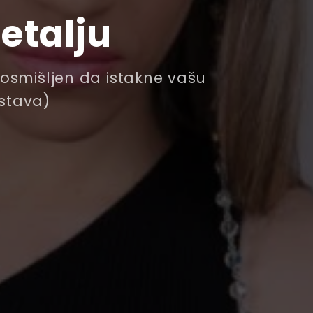
etalju
– osmišljen da istakne vašu
ostava)