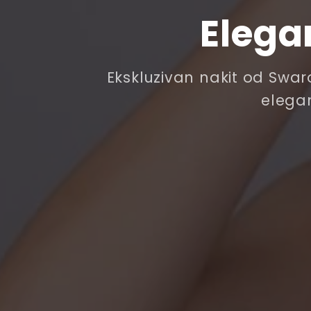
Elega
Ekskluzivan nakit od Swaro
elegan