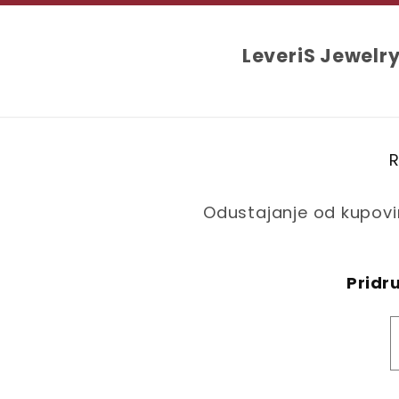
LeveriS Jewelr
R
Odustajanje od kupov
Pridru