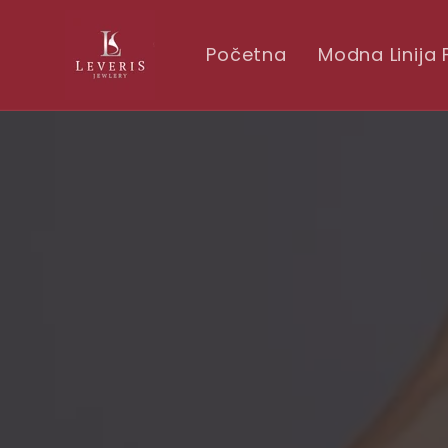
Skip to
conten
t
Početna
Modna Linija 