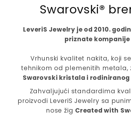
Swarovski® bre
c
e
LeveriS Jewelry je od 2010. godi
priznate kompanije
Vrhunski kvalitet nakita, koji
tehnikom od plemenitih metala, 
Swarovski kristala i rodiniranog
Zahvaljujući standardima kvalit
proizvodi LeveriS Jewelry sa pun
nose žig
Created with
Sw