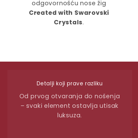
odgovornošću nose žig
Created with
Swarovski
Crystals
.
Detalji koji prave razliku
Od prvog otvaranja do nošenja
– svaki element ostavlja utisak
luksuza.