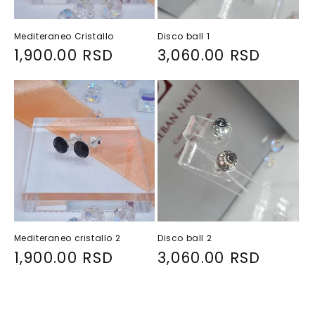
Mediteraneo Cristallo
Disco ball 1
R
1,900.00 RSD
R
3,060.00 RSD
e
e
g
g
u
u
l
l
a
a
r
r
p
p
r
r
i
i
Mediteraneo cristallo 2
Disco ball 2
c
c
R
1,900.00 RSD
R
3,060.00 RSD
e
e
e
e
g
g