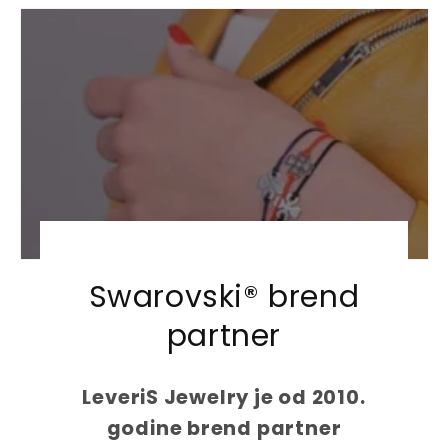
u
u
l
l
a
a
r
r
p
p
r
r
i
i
c
c
e
e
Swarovski® brend
partner
LeveriS Jewelry je od 2010.
godine brend partner