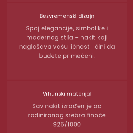
Bezvremenski dizajn
Spoj elegancije, simbolike i
modernog stila – nakit koji
naglašava vašu ličnost i čini da
budete primećeni.
Vrhunski materijal
Sav nakit izrađen je od
rodiniranog srebra finoće
925/1000