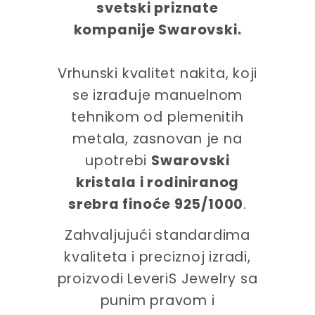
svetski priznate
kompanije Swarovski.
Vrhunski kvalitet nakita, koji
se izrađuje manuelnom
tehnikom od plemenitih
metala, zasnovan je na
upotrebi
Swarovski
kristala i rodiniranog
srebra finoće 925/1000
.
Zahvaljujući standardima
kvaliteta i preciznoj izradi,
proizvodi LeveriS Jewelry sa
punim pravom i