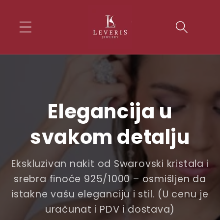
Skip to
conten
t
Elegancija u
svakom detalju
Ekskluzivan nakit od Swarovski kristala i
srebra finoće 925/1000 – osmišljen da
istakne vašu eleganciju i stil. (U cenu je
uračunat i PDV i dostava)