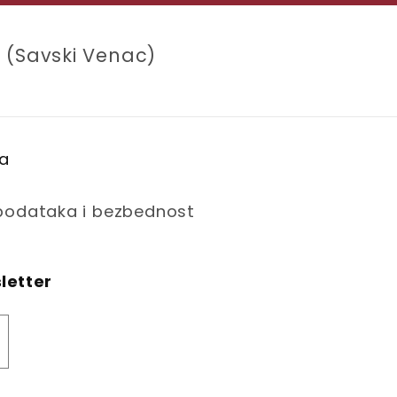
 (Savski Venac)
na
 podataka i bezbednost
sletter