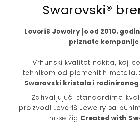
Swarovski® bre
c
e
LeveriS Jewelry je od 2010. godi
priznate kompanije
Vrhunski kvalitet nakita, koji
tehnikom od plemenitih metala, 
Swarovski kristala i rodiniranog
Zahvaljujući standardima kvalit
proizvodi LeveriS Jewelry sa pun
nose žig
Created with
Sw