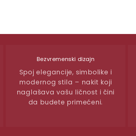
Bezvremenski dizajn
Spoj elegancije, simbolike i
modernog stila – nakit koji
naglašava vašu ličnost i čini
da budete primećeni.