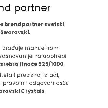
nd partner
c
e
ne brend partner svetski
 Swarovski.
 se izrađuje manuelnom
zasnovan je na upotrebi
 srebra finoće 925/1000
.
eta i preciznoj izradi,
im pravom i odgovornošću
arovski Crystals
.