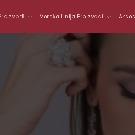
Proizvodi
Verska Linija Proizvodi
Akses