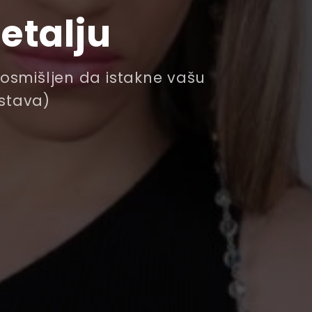
etalju
– osmišljen da istakne vašu
ostava)