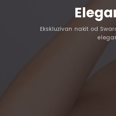
Elega
Ekskluzivan nakit od Swaro
elegan