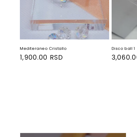
Mediteraneo Cristallo
Disco ball 1
R
1,900.00 RSD
R
3,060.
e
e
g
g
u
u
l
l
a
a
r
r
p
p
r
r
i
i