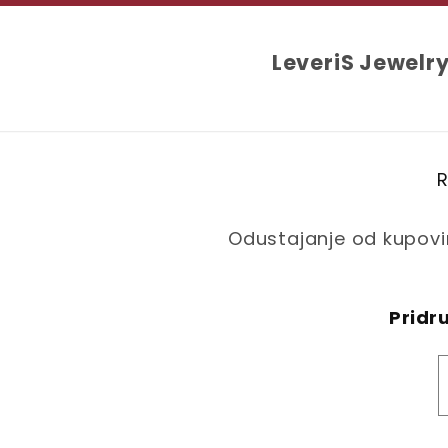
LeveriS Jewelr
R
Odustajanje od kupov
Pridru