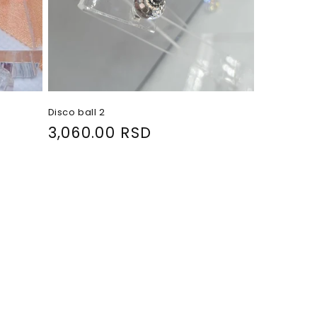
Disco ball 2
R
3,060.00 RSD
e
g
u
l
a
r
p
r
i