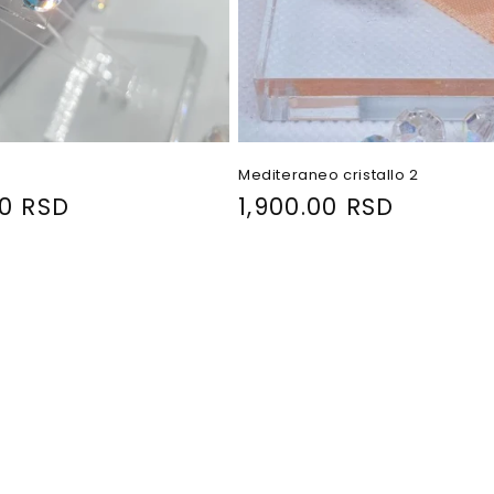
Mediteraneo cristallo 2
00 RSD
R
1,900.00 RSD
e
g
u
l
a
r
p
r
i