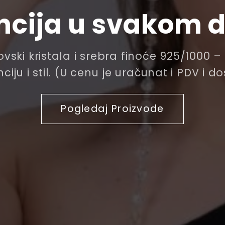
ncija u svakom d
vski kristala i srebra finoće 925/1000 
ciju i stil. (U cenu je uračunat i PDV i d
Pogledaj Proizvode