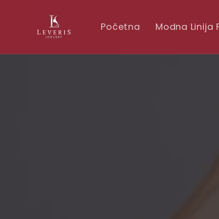
Skip to
conten
t
Početna
Modna Linija 