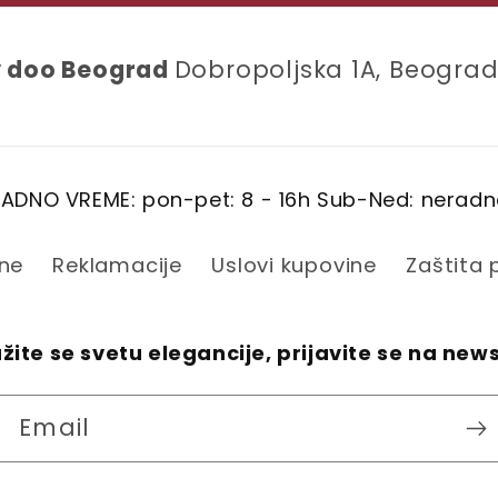
y doo Beograd
Dobropoljska 1A, Beograd
ADNO VREME: pon-pet: 8 - 16h Sub-Ned: nerad
ine
Reklamacije
Uslovi kupovine
Zaštita
žite se svetu elegancije, prijavite se na new
Email