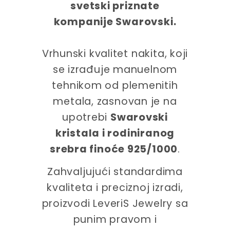
svetski priznate
kompanije Swarovski.
Vrhunski kvalitet nakita, koji
se izrađuje manuelnom
tehnikom od plemenitih
metala, zasnovan je na
upotrebi
Swarovski
kristala i rodiniranog
srebra finoće 925/1000
.
Zahvaljujući standardima
kvaliteta i preciznoj izradi,
proizvodi LeveriS Jewelry sa
punim pravom i