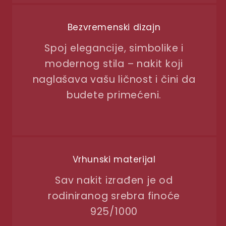
Bezvremenski dizajn
Spoj elegancije, simbolike i
modernog stila – nakit koji
naglašava vašu ličnost i čini da
budete primećeni.
Vrhunski materijal
Sav nakit izrađen je od
rodiniranog srebra finoće
925/1000