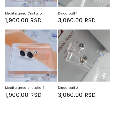
Mediteraneo Cristallo
Disco ball 1
R
1,900.00 RSD
R
3,060.00 RSD
e
e
g
g
u
u
l
l
a
a
r
r
p
p
r
r
i
i
Mediteraneo cristallo 2
Disco ball 2
c
c
R
1,900.00 RSD
R
3,060.00 RSD
e
e
e
e
g
g