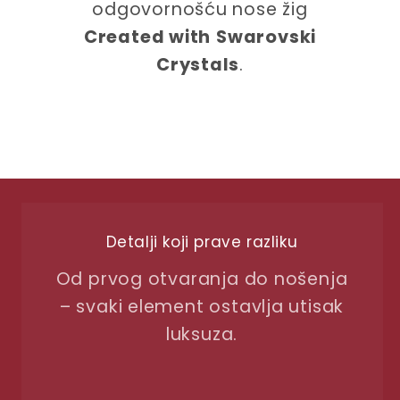
odgovornošću nose žig
Created with
Swarovski
Crystals
.
Detalji koji prave razliku
Od prvog otvaranja do nošenja
– svaki element ostavlja utisak
luksuza.