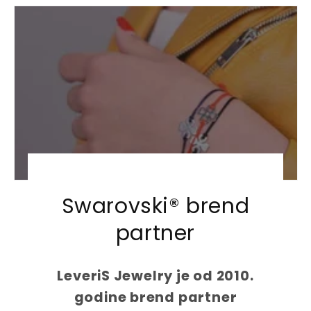
u
u
l
l
a
a
r
r
p
p
r
r
i
i
c
c
e
e
Swarovski® brend
partner
LeveriS Jewelry je od 2010.
godine brend partner