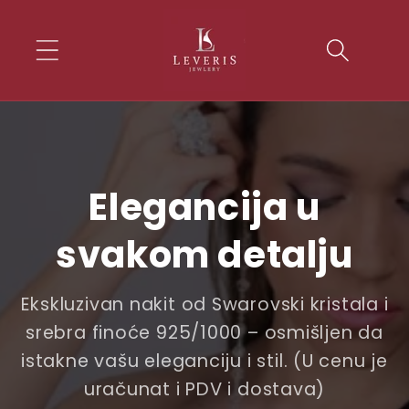
Skip to
conten
t
Elegancija u
svakom detalju
Ekskluzivan nakit od Swarovski kristala i
srebra finoće 925/1000 – osmišljen da
istakne vašu eleganciju i stil. (U cenu je
uračunat i PDV i dostava)