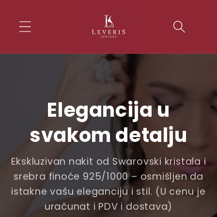
Skip to
conten
t
Elegancija u
svakom detalju
Ekskluzivan nakit od Swarovski kristala i
srebra finoće 925/1000 – osmišljen da
istakne vašu eleganciju i stil. (U cenu je
uračunat i PDV i dostava)