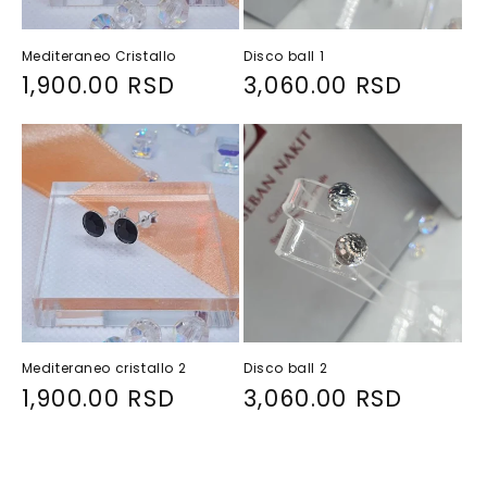
Mediteraneo Cristallo
Disco ball 1
R
1,900.00 RSD
R
3,060.00 RSD
e
e
g
g
u
u
l
l
a
a
r
r
p
p
r
r
i
i
Mediteraneo cristallo 2
Disco ball 2
c
c
R
1,900.00 RSD
R
3,060.00 RSD
e
e
e
e
g
g