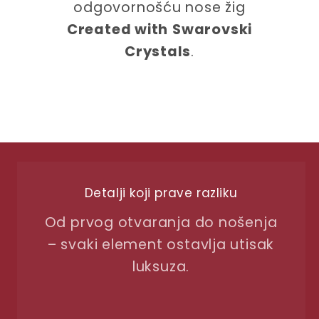
odgovornošću nose žig
Created with
Swarovski
Crystals
.
Detalji koji prave razliku
Od prvog otvaranja do nošenja
– svaki element ostavlja utisak
luksuza.