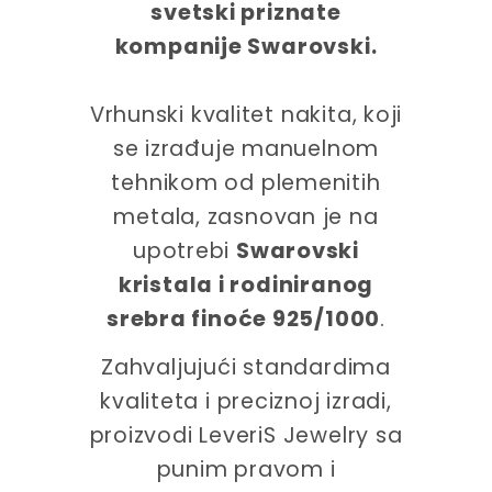
svetski priznate
kompanije Swarovski.
Vrhunski kvalitet nakita, koji
se izrađuje manuelnom
tehnikom od plemenitih
metala, zasnovan je na
upotrebi
Swarovski
kristala i rodiniranog
srebra finoće 925/1000
.
Zahvaljujući standardima
kvaliteta i preciznoj izradi,
proizvodi LeveriS Jewelry sa
punim pravom i