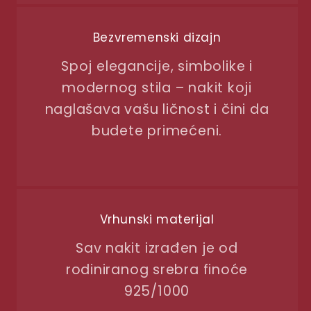
Bezvremenski dizajn
Spoj elegancije, simbolike i
modernog stila – nakit koji
naglašava vašu ličnost i čini da
budete primećeni.
Vrhunski materijal
Sav nakit izrađen je od
rodiniranog srebra finoće
925/1000