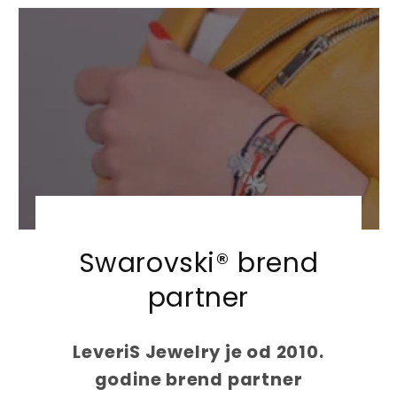
u
u
l
l
a
a
r
r
p
p
r
r
i
i
c
c
e
e
Swarovski® brend
partner
LeveriS Jewelry je od 2010.
godine brend partner