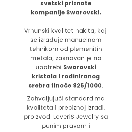
svetski priznate
kompanije Swarovski.
Vrhunski kvalitet nakita, koji
se izrađuje manuelnom
tehnikom od plemenitih
metala, zasnovan je na
upotrebi
Swarovski
kristala i rodiniranog
srebra finoće 925/1000
.
Zahvaljujući standardima
kvaliteta i preciznoj izradi,
proizvodi LeveriS Jewelry sa
punim pravom i