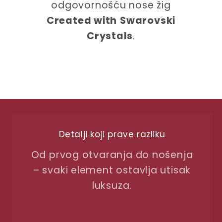
odgovornošću nose žig
Created with
Swarovski
Crystals
.
Detalji koji prave razliku
Od prvog otvaranja do nošenja
– svaki element ostavlja utisak
luksuza.