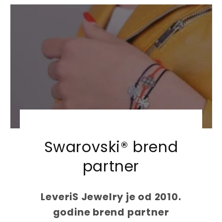
u
u
l
l
a
a
r
r
p
p
r
r
i
i
c
c
e
e
Swarovski® brend
partner
LeveriS Jewelry je od 2010.
godine brend partner