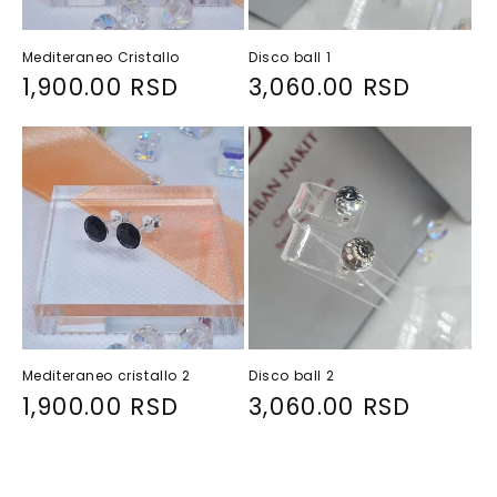
Mediteraneo Cristallo
Disco ball 1
R
1,900.00 RSD
R
3,060.00 RSD
e
e
g
g
u
u
l
l
a
a
r
r
p
p
r
r
i
i
Mediteraneo cristallo 2
Disco ball 2
c
c
R
1,900.00 RSD
R
3,060.00 RSD
e
e
e
e
g
g