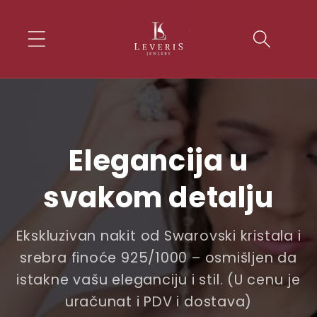
Skip to
conten
t
Elegancija u
svakom detalju
Ekskluzivan nakit od Swarovski kristala i
srebra finoće 925/1000 – osmišljen da
istakne vašu eleganciju i stil. (U cenu je
uračunat i PDV i dostava)