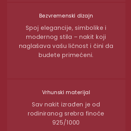
Bezvremenski dizajn
Spoj elegancije, simbolike i
modernog stila – nakit koji
naglašava vašu ličnost i čini da
budete primećeni.
Vrhunski materijal
Sav nakit izrađen je od
rodiniranog srebra finoće
925/1000