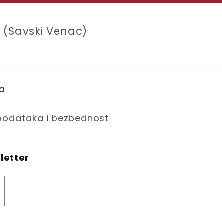
 (Savski Venac)
na
 podataka i bezbednost
sletter