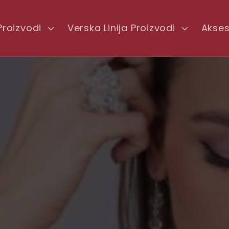
Proizvodi
Verska Linija Proizvodi
Akses