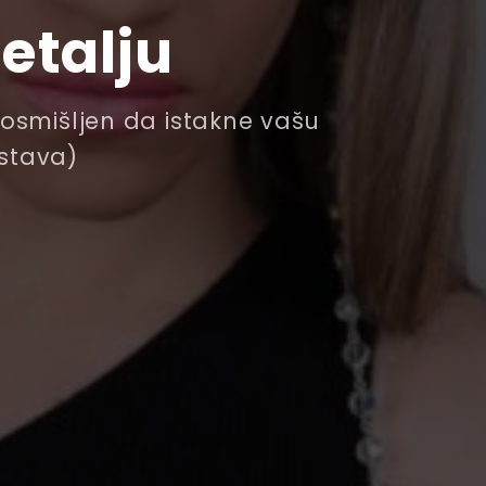
etalju
– osmišljen da istakne vašu
ostava)