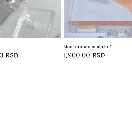
Mediteraneo cristallo 2
00 RSD
R
1,900.00 RSD
e
g
u
l
a
r
p
r
i