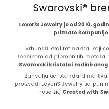
Swarovski® bre
c
e
LeveriS Jewelry je od 2010. godi
priznate kompanije
Vrhunski kvalitet nakita, koji
tehnikom od plemenitih metala, 
Swarovski kristala i rodiniranog
Zahvaljujući standardima kvalit
proizvodi LeveriS Jewelry sa pun
nose žig
Created with
Sw