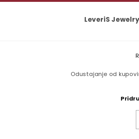
LeveriS Jewelr
R
Odustajanje od kupov
Pridru