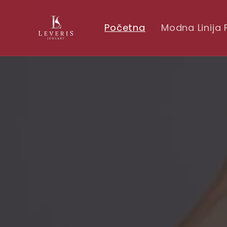
Skip to
conten
t
Početna
Modna Linija 