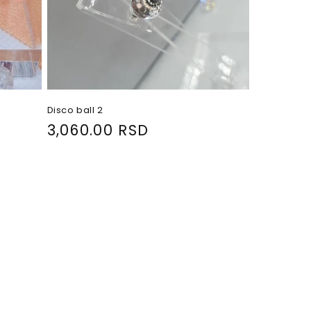
Disco ball 2
R
3,060.00 RSD
e
g
u
l
a
r
p
r
i