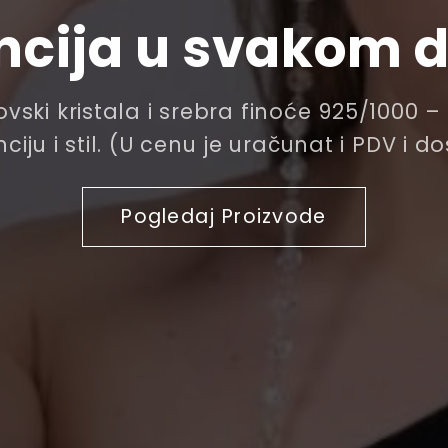
ncija u svakom d
vski kristala i srebra finoće 925/1000 
ciju i stil. (U cenu je uračunat i PDV i d
Pogledaj Proizvode