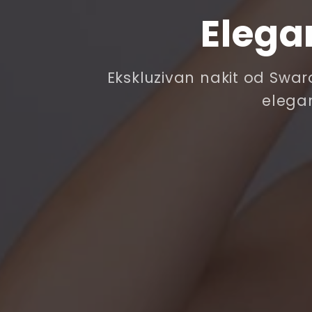
Elega
Ekskluzivan nakit od Swaro
elegan