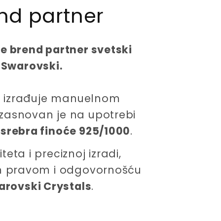
nd partner
c
e
ne brend partner svetski
 Swarovski.
 se izrađuje manuelnom
zasnovan je na upotrebi
 srebra finoće 925/1000
.
eta i preciznoj izradi,
im pravom i odgovornošću
arovski Crystals
.