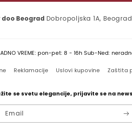
y doo Beograd
Dobropoljska 1A, Beograd
ADNO VREME: pon-pet: 8 - 16h Sub-Ned: nerad
ine
Reklamacije
Uslovi kupovine
Zaštita
žite se svetu elegancije, prijavite se na new
Email