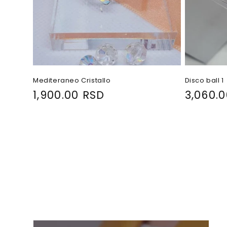
Mediteraneo Cristallo
Disco ball 1
R
1,900.00 RSD
R
3,060.
e
e
g
g
u
u
l
l
a
a
r
r
p
p
r
r
i
i