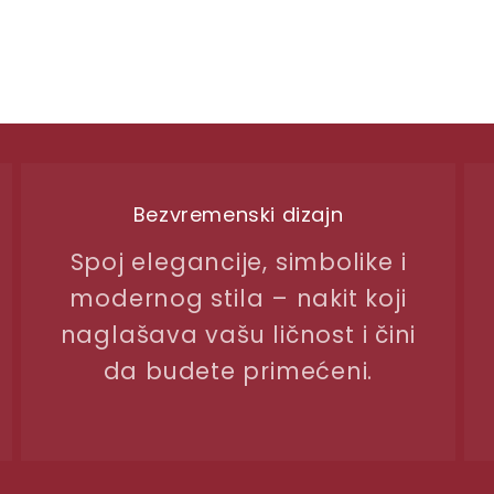
Bezvremenski dizajn
Spoj elegancije, simbolike i
modernog stila – nakit koji
naglašava vašu ličnost i čini
da budete primećeni.